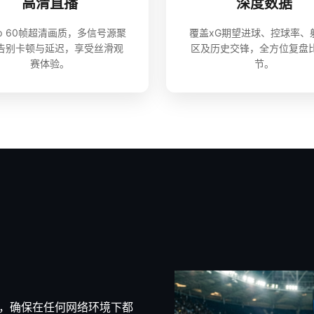
高清直播
深度数据
0p 60帧超清画质，多信号源聚
覆盖xG期望进球、控球率、
告别卡顿与延迟，享受丝滑观
区及历史交锋，全方位复盘
赛体验。
节。
入，确保在任何网络环境下都