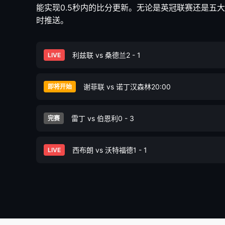
能实现0.5秒内的比分更新。无论是英冠联赛还是五
时推送。
利兹联 vs 桑德兰
2 - 1
LIVE
谢菲联 vs 诺丁汉森林
20:00
即将开始
雷丁 vs 伯恩利
0 - 3
完赛
西布朗 vs 沃特福德
1 - 1
LIVE