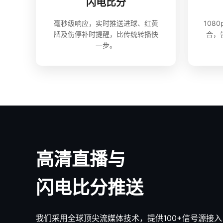
闪电比分
毫秒级响应，实时推送进球、红黄
108
牌及伤停补时提醒，比传统转播快
合，
一步。
高清直播与
闪电比分推送
我们采用全球顶尖流媒体技术，提供100+信号源接